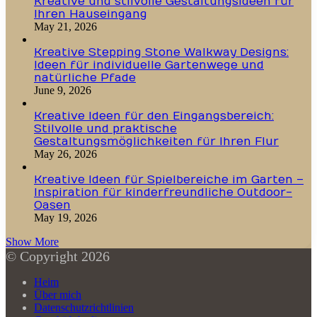
Kreative und stilvolle Gestaltungsideen für
Ihren Hauseingang
May 21, 2026
Kreative Stepping Stone Walkway Designs:
Ideen für individuelle Gartenwege und
natürliche Pfade
June 9, 2026
Kreative Ideen für den Eingangsbereich:
Stilvolle und praktische
Gestaltungsmöglichkeiten für Ihren Flur
May 26, 2026
Kreative Ideen für Spielbereiche im Garten –
Inspiration für kinderfreundliche Outdoor-
Oasen
May 19, 2026
Show More
© Copyright 2026
Heim
Über mich
Datenschutzrichtlinien