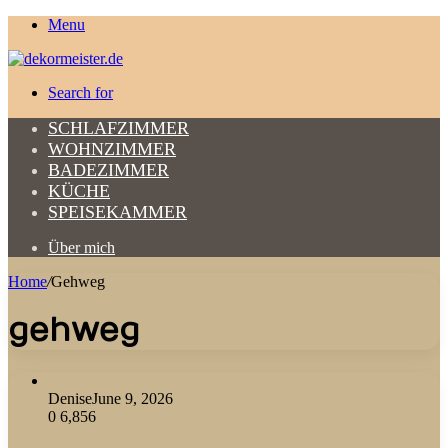
Menu
Search for
SCHLAFZIMMER
WOHNZIMMER
BADEZIMMER
KÜCHE
SPEISEKAMMER
Über mich
Home
/
Gehweg
gehweg
Denise
June 9, 2026
0
6,856